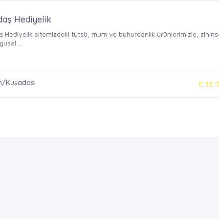
aş Hediyelik
 Hediyelik sitemizdeki tütsü, mum ve buhurdanlık ürünlerimizle, zihins
usal ...
n/Kuşadası