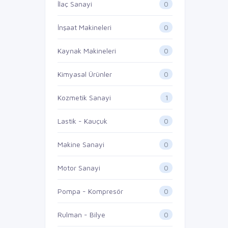
0
İlaç Sanayi
0
İnşaat Makineleri
0
Kaynak Makineleri
0
Kimyasal Ürünler
1
Kozmetik Sanayi
0
Lastik - Kauçuk
0
Makine Sanayi
0
Motor Sanayi
0
Pompa - Kompresör
0
Rulman - Bilye