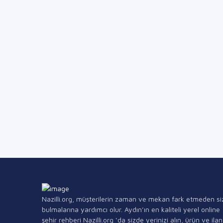
Nazilli.org, müşterilerin zaman ve mekan fark etmeden si
bulmalarına yardımcı olur. Aydın’ın en kaliteli yerel online
şehir rehberi Nazilli.org ‘da sizde yerinizi alın, ürün ve ilan