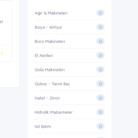
0
Ağır İş Makineleri
el
0
Boya - Kimya
0
Büro Makineleri
0
El Aletleri
0
Gıda Makineleri
0
Gübre - Tarım İlaç
0
Halat - Zincir
0
Hidrolik Malzemeler
0
Isıl İşlem