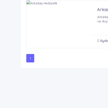
Arkad
Arkadaş
ve duyg
Aydı
1