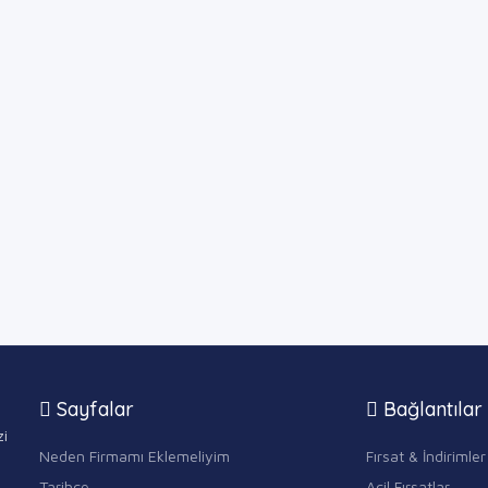
Sayfalar
Bağlantılar
zi
Neden Firmamı Eklemeliyim
Fırsat & İndirimler
Tarihçe
Acil Fırsatlar