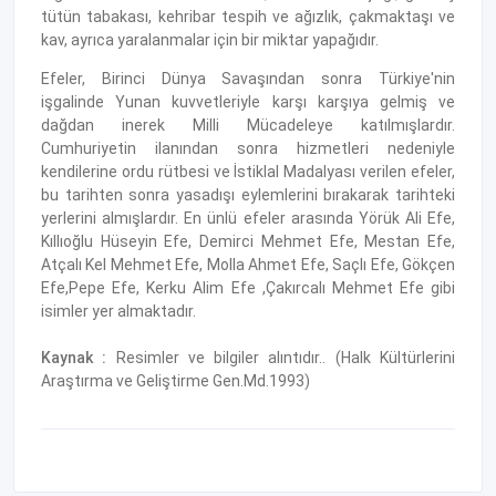
tütün tabakası, kehribar tespih ve ağızlık, çakmaktaşı ve
kav, ayrıca yaralanmalar için bir miktar yapağıdır.
Efeler, Birinci Dünya Savaşından sonra Türkiye'nin
işgalinde Yunan kuvvetleriyle karşı karşıya gelmiş ve
dağdan inerek Milli Mücadeleye katılmışlardır.
Cumhuriyetin ilanından sonra hizmetleri nedeniyle
kendilerine ordu rütbesi ve İstiklal Madalyası verilen efeler,
bu tarihten sonra yasadışı eylemlerini bırakarak tarihteki
yerlerini almışlardır. En ünlü efeler arasında Yörük Ali Efe,
Kıllıoğlu Hüseyin Efe, Demirci Mehmet Efe, Mestan Efe,
Atçalı Kel Mehmet Efe, Molla Ahmet Efe, Saçlı Efe, Gökçen
Efe,Pepe Efe, Kerku Alim Efe ,Çakırcalı Mehmet Efe gibi
isimler yer almaktadır.
Kaynak :
Resimler ve bilgiler alıntıdır.. (Halk Kültürlerini
Araştırma ve Geliştirme Gen.Md.1993)