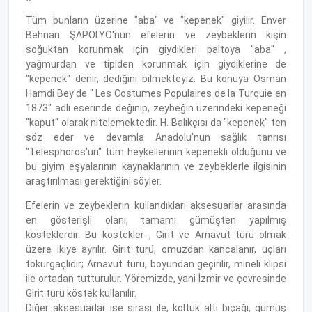
Tüm bunların üzerine "aba" ve "kepenek" giyilir. Enver
Behnan ŞAPOLYO'nun efelerin ve zeybeklerin kışın
soğuktan korunmak için giydikleri paltoya "aba" ,
yağmurdan ve tipiden korunmak için giydiklerine de
"kepenek" denir, dediğini bilmekteyiz. Bu konuya Osman
Hamdi Bey'de " Les Costumes Populaires de la Turquie en
1873" adlı eserinde değinip, zeybeğin üzerindeki kepeneği
"kaput" olarak nitelemektedir. H. Balıkçısı da "kepenek" ten
söz eder ve devamla Anadolu'nun sağlık tanrısı
"Telesphoros'un" tüm heykellerinin kepenekli olduğunu ve
bu giyim eşyalarının kaynaklarının ve zeybeklerle ilgisinin
araştırılması gerektiğini söyler.
Efelerin ve zeybeklerin kullandıkları aksesuarlar arasında
en gösterişli olanı, tamamı gümüşten yapılmış
kösteklerdir. Bu köstekler , Girit ve Arnavut türü olmak
üzere ikiye ayrılır. Girit türü, omuzdan kancalanır, uçları
tokurgaçlıdır; Arnavut türü, boyundan geçirilir, mineli klipsi
ile ortadan tutturulur. Yöremizde, yani İzmir ve çevresinde
Girit türü köstek kullanılır.
Diğer aksesuarlar ise sırası ile, koltuk altı bıçağı, gümüş