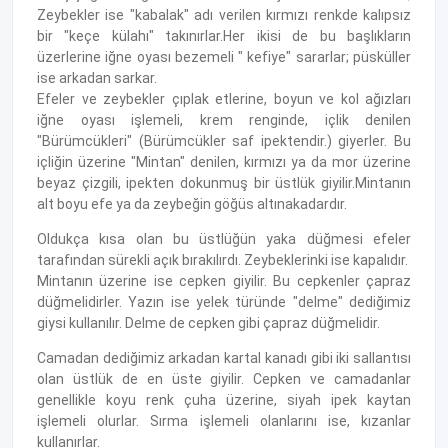
Zeybekler ise "kabalak" adı verilen kırmızı renkde kalıpsız
bir "keçe külahı" takınırlar.Her ikisi de bu başlıkların
üzerlerine iğne oyası bezemeli " kefiye" sararlar; püsküller
ise arkadan sarkar.
Efeler ve zeybekler çıplak etlerine, boyun ve kol ağızları
iğne oyası işlemeli, krem renginde, içlik denilen
"Bürümcükleri" (Bürümcükler saf ipektendir.) giyerler. Bu
içliğin üzerine "Mintan" denilen, kırmızı ya da mor üzerine
beyaz çizgili, ipekten dokunmuş bir üstlük giyilir.Mintanın
alt boyu efe ya da zeybeğin göğüs altınakadardır.
Oldukça kısa olan bu üstlüğün yaka düğmesi efeler
tarafından sürekli açık bırakılırdı. Zeybeklerinki ise kapalıdır.
Mintanın üzerine ise cepken giyilir. Bu cepkenler çapraz
düğmelidirler. Yazın ise yelek türünde "delme" dediğimiz
giysi kullanılır. Delme de cepken gibi çapraz düğmelidir.
Camadan dediğimiz arkadan kartal kanadı gibi iki sallantısı
olan üstlük de en üste giyilir. Cepken ve camadanlar
genellikle koyu renk çuha üzerine, siyah ipek kaytan
işlemeli olurlar. Sırma işlemeli olanlarını ise, kızanlar
kullanırlar.