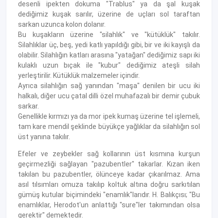
desenli ipekten dokuma "Trablus" ya da şal kuşak
dediğimiz kuşak sarılır, üzerine de uçları sol taraftan
sarkan uzunca kolon dolanır.
Bu kuşakların üzerine "silahlık" ve "kütüklük" takılır.
Silahlıklar üç, beş, yedi katlı yapıldığı gibi, bir ve iki kayışlı da
olabilir. Silahlığın katları arasına "yatağan" dediğimiz sapı iki
kulaklı uzun bıçak ile "kubur" dediğimiz ateşli silah
yerleştirilir. Kütüklük malzemeler içindir.
Ayrıca silahlığın sağ yanından "maşa" denilen bir ucu iki
halkalı, diğer ucu çatal dilli özel muhafazalı bir demir çubuk
sarkar.
Genellikle kırmızı ya da mor ipek kumaş üzerine tel işlemeli,
tam kare mendil şeklinde büyükçe yağlıklar da silahlığın sol
üst yanına takılır.
Efeler ve zeybekler sağ kollarının üst kısmına kurşun
geçirmezliği sağlayan "pazubentler" takarlar. Kızan iken
takılan bu pazubentler, ölünceye kadar çıkarılmaz. Ama
asıl tılsımları omuza takılıp koltuk altına doğru sarkıtılan
gümüş kutular biçimindeki "enamlık"larıdır. H. Balıkçısı; "Bu
enamlıklar, Herodot'un anlattığı "sure"ler takımından olsa
gerektir" demektedir.