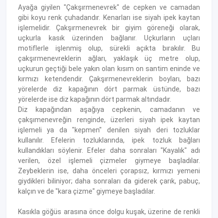
Ayağa giyilen "Çakşırmenevrek" de cepken ve camadan
gibi koyu renk çuhadandır. Kenarları ise siyah ipek kaytan
işlemelidir. Çakşırmenevrek bir giyim göreneği olarak,
uçkurla kasık üzerinden bağlanır. Uçkurların uçları
motiflerle işlenmiş olup, sürekli açıkta bırakılır. Bu
çakşırmenevreklerin ağları, yaklaşık üç metre olup,
uçkurun geçtiği bele yakın olan kısım on santim eninde ve
kırmızı ketendendir. Çakşırmenevreklerin boyları, bazı
yörelerde diz kapağının dört parmak üstünde, bazı
yörelerde ise diz kapağının dört parmak altındadır.
Diz kapağından aşağıya cepkenin, camadanın ve
çakşımenevreğin renginde, üzerleri siyah ipek kaytan
işlemeli ya da "kepmen" denilen siyah deri tozluklar
kullanılır. Efelerin tozluklarında, ipek tozluk bağları
kullandıkları söylenir. Efeler daha sonraları "Kayalık" adı
verilen, özel işlemeli çizmeler giymeye başladılar.
Zeybeklerin ise, daha önceleri çorapsız, kırmızı yemeni
giydikleri biliniyor; daha sonraları da giderek çarık, pabuç,
kalçın ve de "kara çizme" giymeye başladılar.
Kasıkla göğüs arasına önce dolgu kuşak, üzerine de renkli