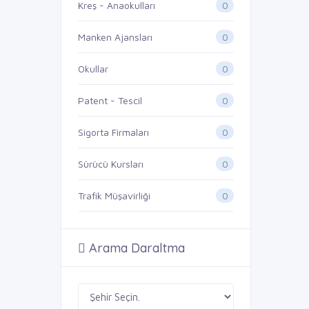
0
Kreş - Anaokulları
0
Manken Ajansları
0
Okullar
0
Patent - Tescil
0
Sigorta Firmaları
0
Sürücü Kursları
0
Trafik Müşavirliği
Arama Daraltma