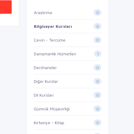
0
Araştırma
0
Bilgisayar Kursları
0
Çeviri - Tercüme
1
Danışmanlık Hizmetleri
0
Dershaneler
0
Diğer Kurslar
0
Dil Kursları
0
Gümrük Müşavirliği
0
Kırtasiye - Kitap